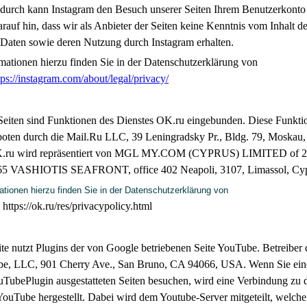
adurch kann Instagram den Besuch unserer Seiten Ihrem Benutzerkonto
rauf hin, dass wir als Anbieter der Seiten keine Kenntnis vom Inhalt de
 Daten sowie deren Nutzung durch Instagram erhalten.
mationen hierzu finden Sie in der Datenschutzerklärung von
tps://instagram.com/about/legal/privacy/
Seiten sind Funktionen des Dienstes OK.ru eingebunden. Diese Funkti
oten durch die Mail.Ru LLC, 39 Leningradsky Pr., Bldg. 79, Moskau,
K.ru wird repräsentiert von MGL MY.COM (CYPRUS) LIMITED of 
365 VASHIOTIS SEAFRONT, office 402 Neapoli, 3107, Limassol, Cyp
ationen hierzu finden Sie in der Datenschutzerklärung von
https://ok.ru/res/privacypolicy.html
:
e nutzt Plugins der von Google betriebenen Seite YouTube. Betreiber 
ube, LLC, 901 Cherry Ave., San Bruno, CA 94066, USA. Wenn Sie ein
uTubePlugin ausgestatteten Seiten besuchen, wird eine Verbindung zu 
ouTube hergestellt. Dabei wird dem Youtube-Server mitgeteilt, welche