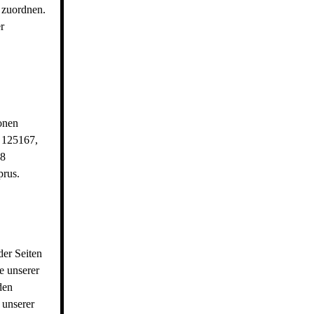
 zuordnen.
r
onen
 125167,
28
rus.
der Seiten
e unserer
den
 unserer