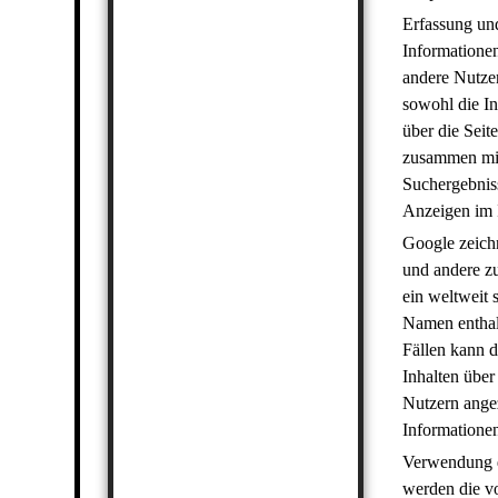
Erfassung un
Informationen
andere Nutzer
sowohl die In
über die Seit
zusammen mit
Suchergebniss
Anzeigen im 
Google zeichn
und andere z
ein weltweit 
Namen enthal
Fällen kann 
Inhalten über
Nutzern angez
Informatione
Verwendung d
werden die v