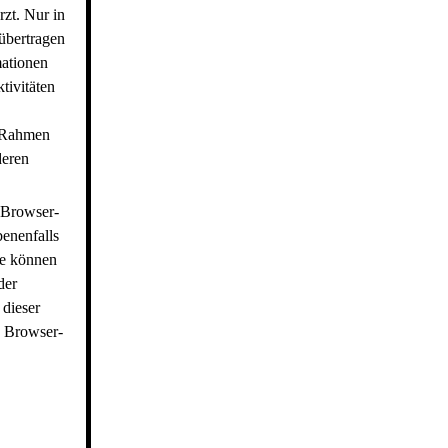
zt. Nur in
übertragen
mationen
tivitäten
m Rahmen
deren
 Browser-
benenfalls
ie können
der
 dieser
e Browser-