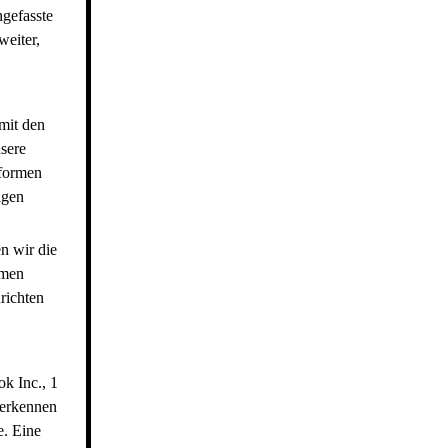
gefasste
weiter,
mit den
sere
tformen
igen
n wir die
rmen
richten
k Inc., 1
 erkennen
e. Eine