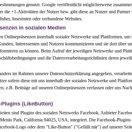
estimmungen genutzt. Google veröffentlicht möglicherweise zusammen
ber die +1-Aktivitäten der Nutzer bzw. gibt diese an Nutzer und Partner 
isher, Inserenten oder verbundene Websites.
senzen in sozialen Medien
en Onlinepräsenzen innerhalb sozialer Netzwerke und Plattformen, um 
Kunden, Interessenten und Nutzern kommunizieren und sie dort über un
nformieren zu können. Beim Aufruf der jeweiligen Netzwerke und Plat
schäftsbedingungen und die Datenverarbeitungsrichtlinien deren jeweil
 anders im Rahmen unserer Datenschutzerklärung angegeben, verarbeite
zer sofern diese mit uns innerhalb der sozialen Netzwerke und Plattfo
n, z.B. Beiträge auf unseren Onlinepräsenzen verfassen oder uns Nach
Plugins (LikeButton)
eiten sind Plugins des sozialen Netzwerks Facebook, Anbieter Faceboo
Menlo Park, California 94025, USA, integriert. Die Facebook-Plugins
cebook-Logo oder dem "Like-Button" ("Gefällt mir") auf unserer Seit