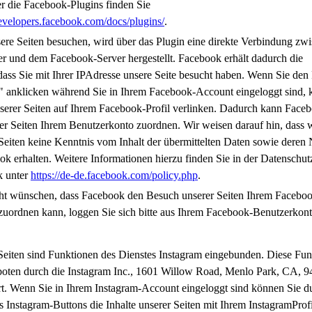
r die Facebook-Plugins finden Sie
developers.facebook.com/docs/plugins/
.
ere Seiten besuchen, wird über das Plugin eine direkte Verbindung zw
r und dem Facebook-Server hergestellt. Facebook erhält dadurch die
dass Sie mit Ihrer IPAdresse unsere Seite besucht haben. Wenn Sie de
" anklicken während Sie in Ihrem Facebook-Account eingeloggt sind, 
nserer Seiten auf Ihrem Facebook-Profil verlinken. Dadurch kann Face
r Seiten Ihrem Benutzerkonto zuordnen. Wir weisen darauf hin, dass w
Seiten keine Kenntnis vom Inhalt der übermittelten Daten sowie deren
k erhalten. Weitere Informationen hierzu finden Sie in der Datenschut
k unter
https://de-de.facebook.com/policy.php
.
ht wünschen, dass Facebook den Besuch unserer Seiten Ihrem Facebo
zuordnen kann, loggen Sie sich bitte aus Ihrem Facebook-Benutzerkont
Seiten sind Funktionen des Dienstes Instagram eingebunden. Diese Fu
oten durch die Instagram Inc., 1601 Willow Road, Menlo Park, CA, 9
rt. Wenn Sie in Ihrem Instagram-Account eingeloggt sind können Sie d
 Instagram-Buttons die Inhalte unserer Seiten mit Ihrem InstagramProfi