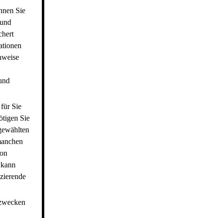
nnen Sie
 und
chert
ationen
nweise
 und
für Sie
ötigen Sie
 gewählten
manchen
von
 kann
izierende
szwecken