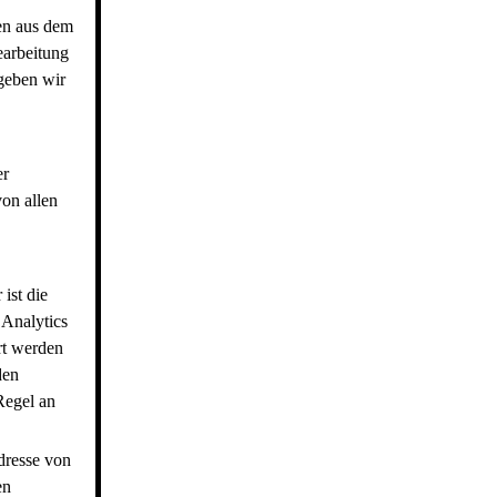
en aus dem
earbeitung
 geben wir
er
von allen
ist die
Analytics
rt werden
den
Regel an
dresse von
en