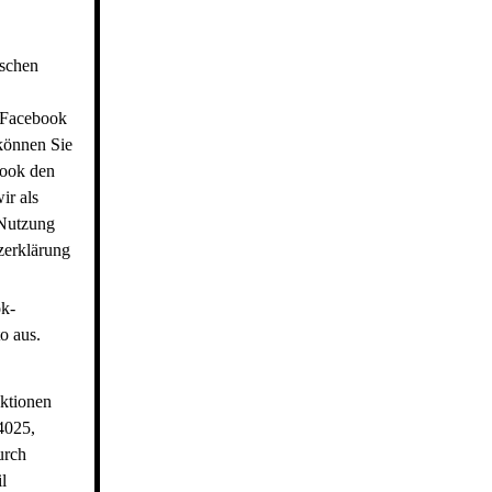
ischen
n Facebook
können Sie
book den
ir als
 Nutzung
zerklärung
ok-
o aus.
nktionen
4025,
urch
l