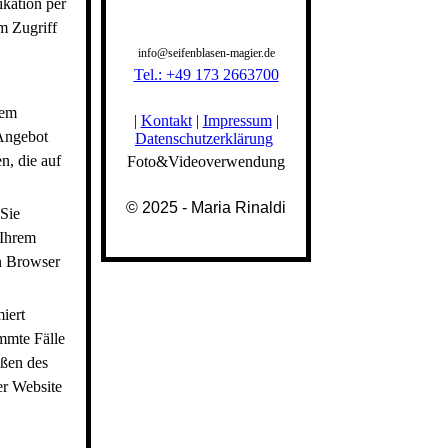
ikation per
m Zugriff
info@seifenblasen-magier.de
Tel.: +49 173 2663700
rem
|
Kontakt
|
Impressum
|
 Angebot
Datenschutzerklärung
n, die auf
Foto&Videoverwendung
© 2025 - Maria Rinaldi
Sie
 Ihrem
en Browser
iert
mmte Fälle
eßen des
er Website