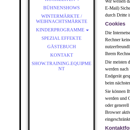
Wir weisen da
MAGISCHE SEIFENBLASEN
BÜHNENSHOWS
E-Mail) Siche
SHOW
durch Dritte 
WINTERMÄRKTE /
MAGISCHE SEIFENBLASEN
WEIHNACHTSMÄRKTE
Cookies
SHOW - NACHT
KINDERPROGRAMME
Die Internets
SEIFENBLASEN-AMBIENTE
MAGISCHE SEIFENBLASEN
SPEZIAL EFFEKTE
Rechner kein
WAHNSINNS PAPER SHOW
SHOW
GÄSTEBUCH
nutzerfreundl
MAGISCHE SEIFENBLASEN
DISCO-BÄR LUCKY
Ihrem Rechne
KONTAKT
SCHULE FÜR KINDER
SPEZIAL EFFEKTE
Die meisten 
SHOW.TRAINING.EQUIPME
OUTDOOR SEIFENBLASEN
HOCHZEITSMODERATION
NT
werden nach 
KINDERPROGRAMM
Endgerät gesp
HEXENSCHULE
beim nächste
VERRÜCKTE SCHAUM
Sie können Ih
PARTY
werden und C
MISCHKA LUCKY
oder generell
WAHNSINNS PAPER SHOW
Browser aktiv
eingeschränkt
Kontaktfo