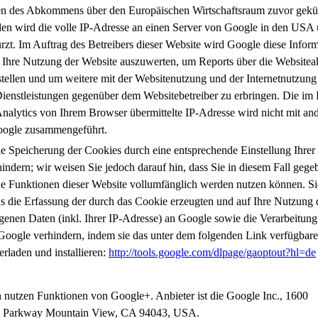
ten des Abkommens über den Europäischen Wirtschaftsraum zuvor gekür
en wird die volle IP-Adresse an einen Server von Google in den USA 
rzt. Im Auftrag des Betreibers dieser Website wird Google diese Infor
 Ihre Nutzung der Website auszuwerten, um Reports über die Websiteak
ellen und um weitere mit der Websitenutzung und der Internetnutzung
ienstleistungen gegenüber dem Websitebetreiber zu erbringen. Die i
nalytics von Ihrem Browser übermittelte IP-Adresse wird nicht mit an
oogle zusammengeführt.
e Speicherung der Cookies durch eine entsprechende Einstellung Ihrer
indern; wir weisen Sie jedoch darauf hin, dass Sie in diesem Fall gege
che Funktionen dieser Website vollumfänglich werden nutzen können. S
s die Erfassung der durch das Cookie erzeugten und auf Ihre Nutzung 
enen Daten (inkl. Ihrer IP-Adresse) an Google sowie die Verarbeitung
Google verhindern, indem sie das unter dem folgenden Link verfügbar
erladen und installieren:
http://tools.google.com/dlpage/gaoptout?hl=de
 nutzen Funktionen von Google+. Anbieter ist die Google Inc., 1600
e Parkway Mountain View, CA 94043, USA.