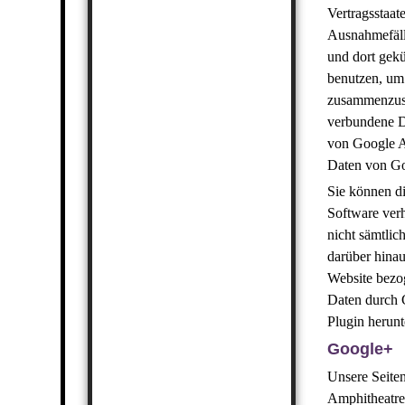
Vertragsstaa
Ausnahmefäll
und dort gekü
benutzen, um
zusammenzust
verbundene D
von Google A
Daten von G
Sie können di
Software verh
nicht sämtli
darüber hinau
Website bezog
Daten durch 
Plugin herunt
Google+
Unsere Seiten
Amphitheatr