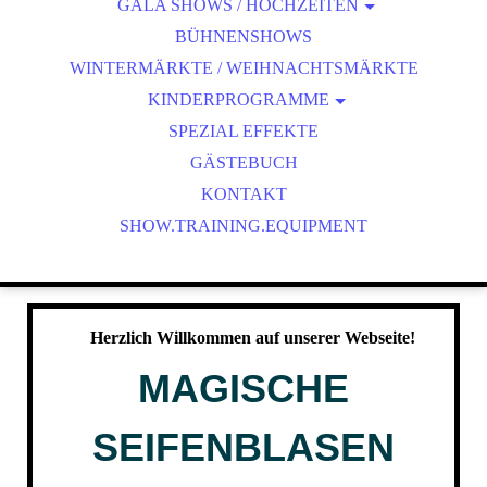
GALA SHOWS / HOCHZEITEN
MAGISCHE SEIFENBLASEN SHOW
BÜHNENSHOWS
MAGISCHE SEIFENBLASEN SHOW - NACHT
WINTERMÄRKTE / WEIHNACHTSMÄRKTE
SEIFENBLASEN-AMBIENTE
KINDERPROGRAMME
MAGISCHE SEIFENBLASEN SHOW
WAHNSINNS PAPER SHOW
SPEZIAL EFFEKTE
MAGISCHE SEIFENBLASEN SCHULE FÜR KINDER
DISCO-BÄR LUCKY
GÄSTEBUCH
OUTDOOR SEIFENBLASEN KINDERPROGRAMM
SPEZIAL EFFEKTE
KONTAKT
SHOW.TRAINING.EQUIPMENT
HOCHZEITSMODERATION
HEXENSCHULE
VERRÜCKTE SCHAUM PARTY
MISCHKA LUCKY
WAHNSINNS PAPER SHOW
Herzlich Willkommen auf unserer Webseite!
MAGISCHE
SEIFENBLASEN