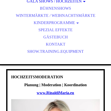
GALA SHOWS / HOCHZEITEN
MAGISCHE SEIFENBLASEN SHOW
BÜHNENSHOWS
MAGISCHE SEIFENBLASEN SHOW - NACHT
WINTERMÄRKTE / WEIHNACHTSMÄRKTE
SEIFENBLASEN-AMBIENTE
KINDERPROGRAMME
MAGISCHE SEIFENBLASEN SHOW
WAHNSINNS PAPER SHOW
SPEZIAL EFFEKTE
MAGISCHE SEIFENBLASEN SCHULE FÜR KINDER
DISCO-BÄR LUCKY
GÄSTEBUCH
OUTDOOR SEIFENBLASEN KINDERPROGRAMM
SPEZIAL EFFEKTE
KONTAKT
SHOW.TRAINING.EQUIPMENT
HOCHZEITSMODERATION
HEXENSCHULE
VERRÜCKTE SCHAUM PARTY
MISCHKA LUCKY
WAHNSINNS PAPER SHOW
HOCHZEITSMODERATION
Planung | Moderation | Koordination
www.RinaldiMaria.eu